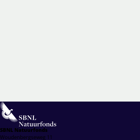
SBNL Natuurfonds
Woudenbergseweg 11