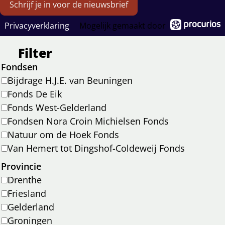
Schrijf je in voor de nieuwsbrief
naar
naar
naar
naar
Instagram
Facebook
LinkedIn
YouTube
Privacyverklaring
Mogelijk gemaakt door
Filter
Fondsen
Bijdrage H.J.E. van Beuningen
Fonds De Eik
Fonds West-Gelderland
Fondsen Nora Croin Michielsen Fonds
Natuur om de Hoek Fonds
Van Hemert tot Dingshof-Coldeweij Fonds
Provincie
Drenthe
Friesland
Gelderland
Groningen