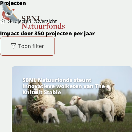
Projecten
Ope
Zoeken
Projecten
Overzicht
men
Impact door 350 projecten per jaar
Toon filter
SBNL Natuurfonds steunt
innovatieve wolketen van The
Knitwit Stable