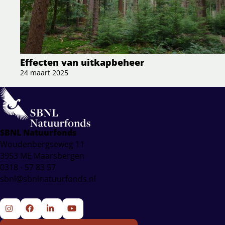
Effecten van uitkapbeheer
24 maart 2025
SBNL Natuurfonds
Woudenbergseweg 11
3953 ME Maarsbergen
0318 - 57 83 57
sbnl@sbnlnatuurfonds.nl
Ga
Ga
Ga
Ga