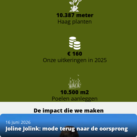
10.387
meter
Haag planten
€
160
Onze uitkeringen in 2025
10.500
m2
Poelen aanleggen
De impact die we maken
16 juni 2026
Joline Jolink: mode terug naar de oorsprong