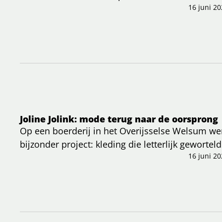
Nederland.
16 juni 20
Joline Jolink: mode terug naar de oorsprong
Op een boerderij in het Overijsselse Welsum we
bijzonder project: kleding die letterlijk geworte
recent artikel wordt duidelijk hoe zij haar kijk 
16 juni 20
een regeneratieve, lokale aanpak.