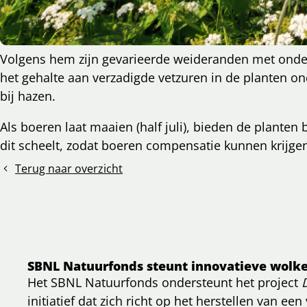
Volgens hem zijn gevarieerde weideranden met onder 
het gehalte aan verzadigde vetzuren in de planten 
l
bij hazen.
cebook
cht
nkedIn
Als boeren laat maaien (half juli), bieden de plante
dit scheelt, zodat boeren compensatie kunnen krijgen
mail
Terug naar overzicht
SBNL Natuurfonds steunt innovatieve wolke
Het SBNL Natuurfonds ondersteunt het project
initiatief dat zich richt op het herstellen van een