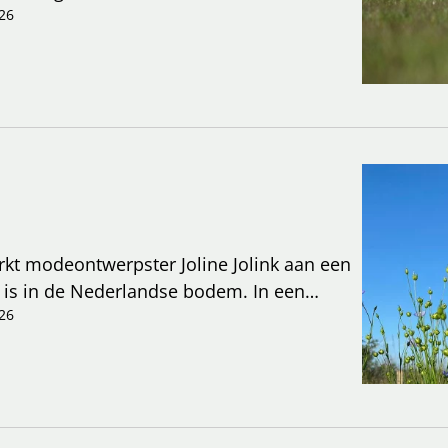
26
rkt modeontwerpster Joline Jolink aan een
ld is in de Nederlandse bodem. In een
op mode radicaal veranderde en kiest voor
26