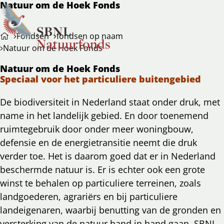
Natuur om de Hoek Fonds
Ope
Zoeken
Fondsen
fondsen op naam
men
Natuur om de Hoek Fonds
Natuur om de Hoek Fonds
Speciaal voor het particuliere buitengebied
De biodiversiteit in Nederland staat onder druk, met
name in het landelijk gebied. En door toenemend
ruimtegebruik door onder meer woningbouw,
defensie en de energietransitie neemt die druk
verder toe. Het is daarom goed dat er in Nederland
beschermde natuur is. Er is echter ook een grote
winst te behalen op particuliere terreinen, zoals
landgoederen, agrariërs en bij particuliere
landeigenaren, waarbij benutting van de gronden en
versterking van de natuur hand in hand gaan. SBNL