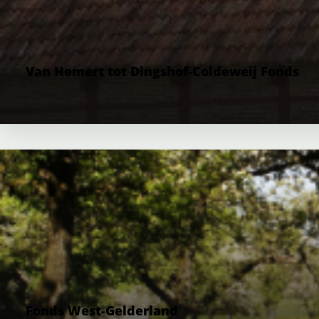
Van Hemert tot Dingshof-Coldeweij Fonds
Fonds West-Gelderland