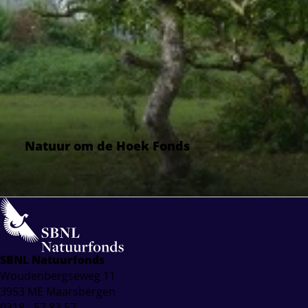
Natuur om de Hoek Fonds
SBNL Natuurfonds
Woudenbergseweg 11
3953 ME Maarsbergen
0318 - 57 83 57