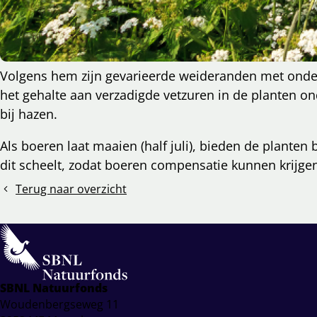
Volgens hem zijn gevarieerde weideranden met onder 
het gehalte aan verzadigde vetzuren in de planten 
l
bij hazen.
cebook
cht
nkedIn
Als boeren laat maaien (half juli), bieden de plante
dit scheelt, zodat boeren compensatie kunnen krijgen
mail
Terug naar overzicht
SBNL Natuurfonds
Woudenbergseweg 11