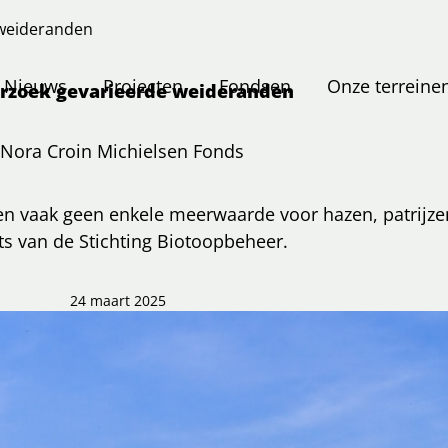
weideranden
Nieuws
Projecten
Fondsen
Onze terreine
rzoek gevarieerde weideranden
Nora Croin Michielsen Fonds
en vaak geen enkele meerwaarde voor hazen, patrijzen
ts van de Stichting Biotoopbeheer.
24 maart 2025