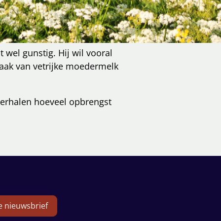
el gunstig. Hij wil vooral
maak van vetrijke moedermelk
hterhalen hoeveel opbrengst
de nieuwsbrief