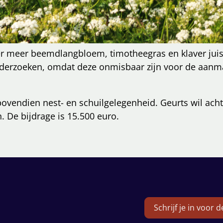
meer beemdlangbloem, timotheegras en klaver juist w
onderzoeken, omdat deze onmisbaar zijn voor de aan
n bovendien nest- en schuilgelegenheid. Geurts wil ac
. De bijdrage is 15.500 euro.
Schrijf je in voor 