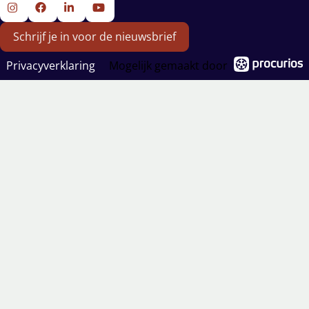
Ga
Ga
Ga
Ga
Schrijf je in voor de nieuwsbrief
naar
naar
naar
naar
Instagram
Facebook
LinkedIn
YouTube
Privacyverklaring
Mogelijk gemaakt door