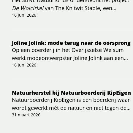
De Wolcirkel
van The Knitwit Stable, een
initiatief dat zich richt op het herstellen van een
16 juni 2026
volledig bio-circulaire wolketen in Nederland.
Joline Jolink: mode terug naar de oorsprong
Op een boerderij in het Overijsselse Welsum
werkt modeontwerpster Joline Jolink aan een
bijzonder project: kleding die letterlijk geworteld
16 juni 2026
is in de Nederlandse bodem. In een recent
artikel wordt duidelijk hoe zij haar kijk op mode
radicaal veranderde en kiest voor een
Natuurherstel bij Natuurboerderij KipEigen
regeneratieve, lokale aanpak.
Natuurboerderij KipEigen is een boerderij waar
wordt gewerkt mét de natuur en niet tegen de
natuur.
31 maart 2026