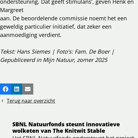
ondersteuning. Dat geeft stimulans’, geven Henk en
Margreet
aan. De beoordelende commissie noemt het een
geweldig particulier initiatief, dat zeker een
aanmoediging verdient.
Tekst: Hans Siemes | Foto’s: Fam. De Boer |
Gepubliceerd in Mijn Natuur, zomer 2025
Deel
Facebook
LinkedIn
E-mail
dit
Terug naar overzicht
bericht
SBNL Natuurfonds steunt innovatieve
wolketen van The Knitwit Stable
Het SBNL Natuurfonds ondersteunt het project