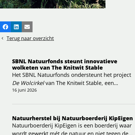
Deel
Facebook
LinkedIn
E-mail
dit
Terug naar overzicht
bericht
SBNL Natuurfonds steunt innovatieve
wolketen van The Knitwit Stable
Het SBNL Natuurfonds ondersteunt het project
De Wolcirkel
van The Knitwit Stable, een
initiatief dat zich richt op het herstellen van een
16 juni 2026
volledig bio-circulaire wolketen in Nederland.
Natuurherstel bij Natuurboerderij KipEigen
Natuurboerderij KipEigen is een boerderij waar
wordt gewerkt mét de natuur en niet tegen de