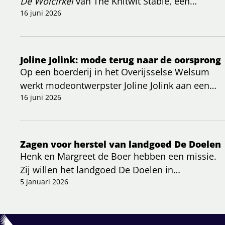
De Wolcirkel
van The Knitwit Stable, een
initiatief dat zich richt op het herstellen van een
16 juni 2026
volledig bio-circulaire wolketen in Nederland.
Joline Jolink: mode terug naar de oorsprong
Op een boerderij in het Overijsselse Welsum
werkt modeontwerpster Joline Jolink aan een
bijzonder project: kleding die letterlijk geworteld
16 juni 2026
is in de Nederlandse bodem. In een recent
artikel wordt duidelijk hoe zij haar kijk op mode
radicaal veranderde en kiest voor een
Zagen voor herstel van landgoed De Doelen
regeneratieve, lokale aanpak.
Henk en Margreet de Boer hebben een missie.
Zij willen het landgoed De Doelen in
Nijkerkerveen in de oude staat terugbrengen,
5 januari 2026
met veel biodiversiteit. Twee vijvers zijn al
opgeknapt. Een forse eendenplas is nu aan de
beurt. Het is zagen, zagen, zagen om het karwei