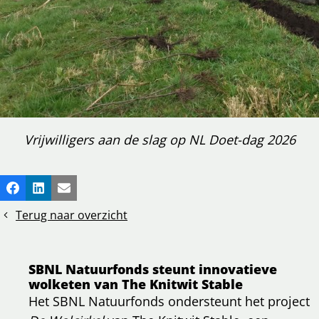
Vrijwilligers aan de slag op NL Doet-dag 2026
Deel
Facebook
LinkedIn
E-mail
dit
Terug naar overzicht
bericht
SBNL Natuurfonds steunt innovatieve
wolketen van The Knitwit Stable
Het SBNL Natuurfonds ondersteunt het project