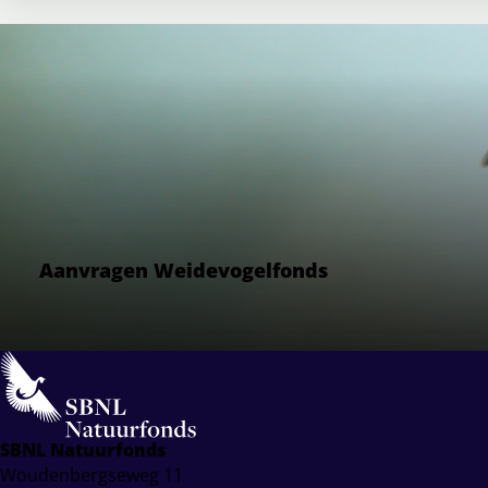
Aanvragen Weidevogelfonds
SBNL Natuurfonds
Woudenbergseweg 11