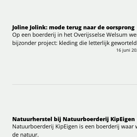
Joline Jolink: mode terug naar de oorsprong
Op een boerderij in het Overijsselse Welsum we
bijzonder project: kleding die letterlijk geworte
recent artikel wordt duidelijk hoe zij haar kijk 
16 juni 20
een regeneratieve, lokale aanpak.
Natuurherstel bij Natuurboerderij KipEigen
Natuurboerderij KipEigen is een boerderij waar 
de natuur.