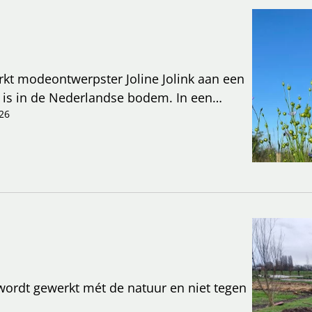
rkt modeontwerpster Joline Jolink aan een
ld is in de Nederlandse bodem. In een
op mode radicaal veranderde en kiest voor
26
wordt gewerkt mét de natuur en niet tegen