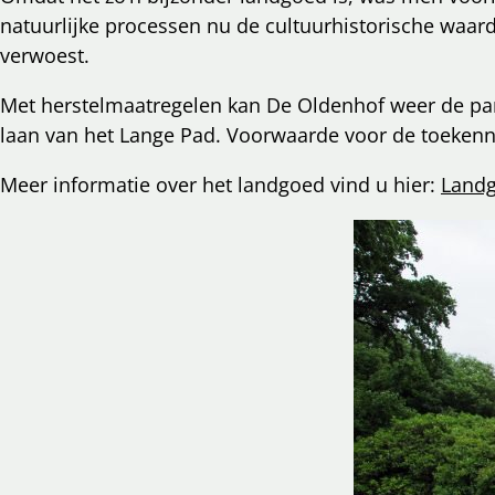
natuurlijke processen nu de cultuurhistorische waa
l
verwoest.
cebook
cht
nkedIn
Met herstelmaatregelen kan De Oldenhof weer de par
laan van het Lange Pad. Voorwaarde voor de toekenn
mail
Meer informatie over het landgoed vind u hier:
Landg