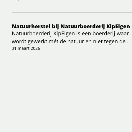
is in de Nederlandse bodem. In een recent
artikel wordt duidelijk hoe zij haar kijk op mode
radicaal veranderde en kiest voor een
Natuurherstel bij Natuurboerderij KipEigen
regeneratieve, lokale aanpak.
Natuurboerderij KipEigen is een boerderij waar
wordt gewerkt mét de natuur en niet tegen de
natuur.
31 maart 2026