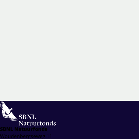
SBNL Natuurfonds
Woudenbergseweg 11