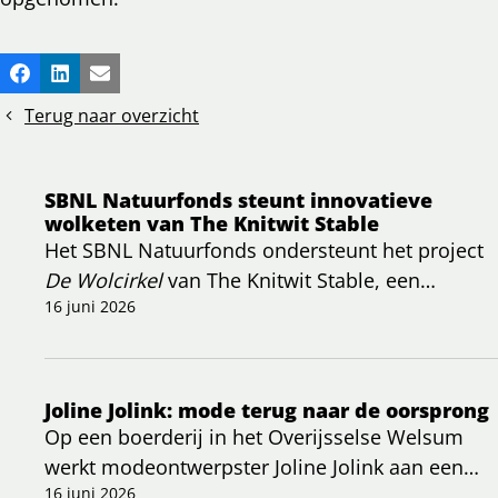
Deel
Facebook
LinkedIn
E-mail
dit
Terug naar overzicht
bericht
SBNL Natuurfonds steunt innovatieve
wolketen van The Knitwit Stable
Het SBNL Natuurfonds ondersteunt het project
De Wolcirkel
van The Knitwit Stable, een
initiatief dat zich richt op het herstellen van een
16 juni 2026
volledig bio-circulaire wolketen in Nederland.
Joline Jolink: mode terug naar de oorsprong
Op een boerderij in het Overijsselse Welsum
werkt modeontwerpster Joline Jolink aan een
bijzonder project: kleding die letterlijk geworteld
16 juni 2026