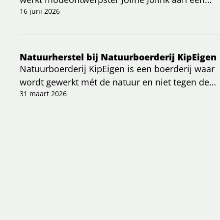
bijzonder project: kleding die letterlijk geworteld
16 juni 2026
is in de Nederlandse bodem. In een recent
artikel wordt duidelijk hoe zij haar kijk op mode
radicaal veranderde en kiest voor een
Natuurherstel bij Natuurboerderij KipEigen
regeneratieve, lokale aanpak.
Natuurboerderij KipEigen is een boerderij waar
wordt gewerkt mét de natuur en niet tegen de
natuur.
31 maart 2026