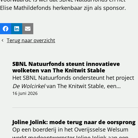
Elise Mathildefonds herkenbaar zijn als sponsor.
Deel
Facebook
LinkedIn
E-mail
dit
Terug naar overzicht
bericht
SBNL Natuurfonds steunt innovatieve
wolketen van The Knitwit Stable
Het SBNL Natuurfonds ondersteunt het project
De Wolcirkel
van The Knitwit Stable, een
initiatief dat zich richt op het herstellen van een
16 juni 2026
volledig bio-circulaire wolketen in Nederland.
Joline Jolink: mode terug naar de oorsprong
Op een boerderij in het Overijsselse Welsum
werkt modeontwerpster Joline Jolink aan een