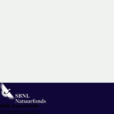
SBNL Natuurfonds
Woudenbergseweg 11