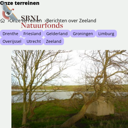
Onze terreinen
Ope
Zoeken
Onze terreinen
Berichten over Zeeland
men
Drenthe
Friesland
Gelderland
Groningen
Limburg
Overijssel
Utrecht
Zeeland