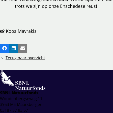
trots we zijn op onze Enschedese reus!
📸 Koos Mavrakis
Deel
Facebook
LinkedIn
E-mail
dit
Terug naar overzicht
bericht
SBNL Natuurfonds
Woudenbergseweg 11
3953 ME Maarsbergen
0318 - 57 83 57