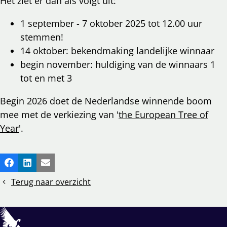
Het ziet er dan als volgt uit:
1 september - 7 oktober 2025 tot 12.00 uur
stemmen!
14 oktober: bekendmaking landelijke winnaar
begin november: huldiging van de winnaars 1
tot en met 3
Begin 2026 doet de Nederlandse winnende boom
mee met de verkiezing van '
the European Tree of
Year
'.
Deel
Facebook
LinkedIn
E-mail
dit
Terug naar overzicht
bericht