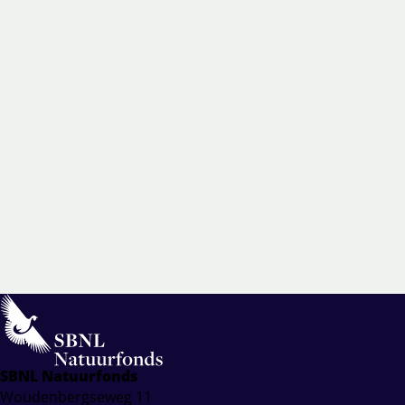
SBNL Natuurfonds
Woudenbergseweg 11