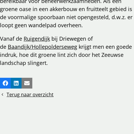
bereikbaar voor beheerwerkzaamheden. Als een
groene oase in een akkerbouw en fruitteelt gebied is
de voormalige spoorbaan niet opengesteld, d.w.z. er
loopt geen wandelpad overheen.
Vanaf de
Ruigendijk
bij Driewegen of
de
Baandijk/Hollepolderseweg
krijgt men een goede
indruk, hoe dit groene lint zich door het Zeeuwse
landschap slingert.
Deel
Facebook
LinkedIn
E-mail
dit
Terug naar overzicht
bericht