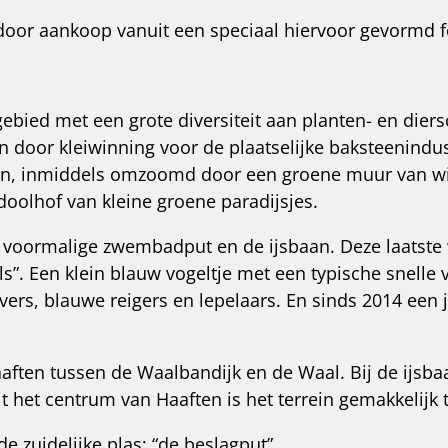
 door aankoop vanuit een speciaal hiervoor gevormd 
bied met een grote diversiteit aan planten- en diers
n door kleiwinning voor de plaatselijke baksteenindus
tijen, inmiddels omzoomd door een groene muur van wi
oolhof van kleine groene paradijsjes.
 voormalige zwembadput en de ijsbaan. Deze laatste
s”. Een klein blauw vogeltje met een typische snelle v
ers, blauwe reigers en lepelaars. En sinds 2014 een j
aften tussen de Waalbandijk en de Waal. Bij de ijsb
t het centrum van Haaften is het terrein gemakkelijk 
 zuidelijke plas; “de beslagput”.