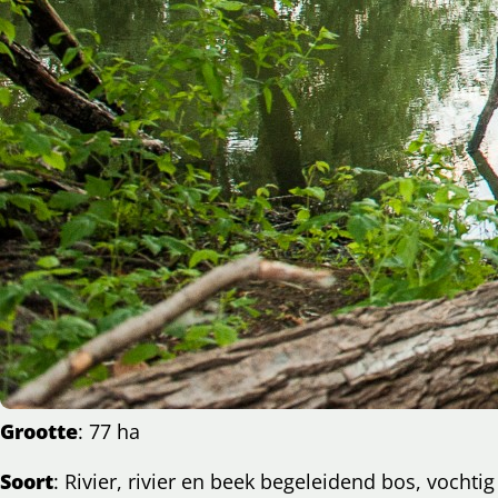
Grootte
: 77 ha
l
Soort
: Rivier, rivier en beek begeleidend bos, vocht
cebook