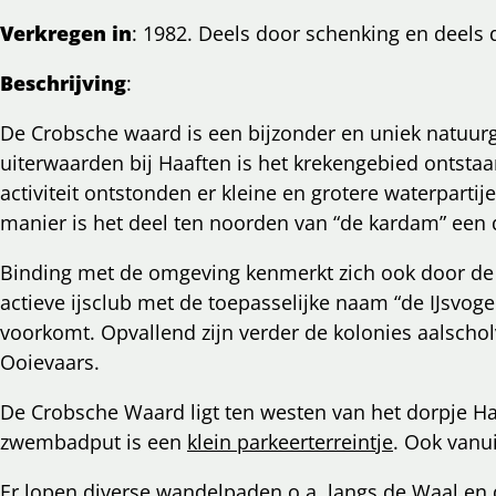
cht
Verkregen in
: 1982. Deels door schenking en deels
nkedIn
mail
Beschrijving
:
De Crobsche waard is een bijzonder en uniek natuurge
uiterwaarden bij Haaften is het krekengebied ontstaa
activiteit ontstonden er kleine en grotere waterpar
manier is het deel ten noorden van “de kardam” een d
Binding met de omgeving kenmerkt zich ook door de
actieve ijsclub met de toepasselijke naam “de IJsvogel
voorkomt. Opvallend zijn verder de kolonies aalscholv
Ooievaars.
De Crobsche Waard ligt ten westen van het dorpje Ha
zwembadput is een
klein parkeerterreintje
. Ook vanui
Er lopen diverse wandelpaden o.a. langs de Waal en de