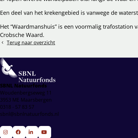
Een deel van het krekengebied is vanwege de waterst
Het “Waardmanshuis” is een voormalig trafostation 
Crobsche Waard.
Terug naar overzicht
SBNL Natuurfonds
Woudenbergseweg 11
3953 ME Maarsbergen
0318 - 57 83 57
sbnl@sbnlnatuurfonds.nl