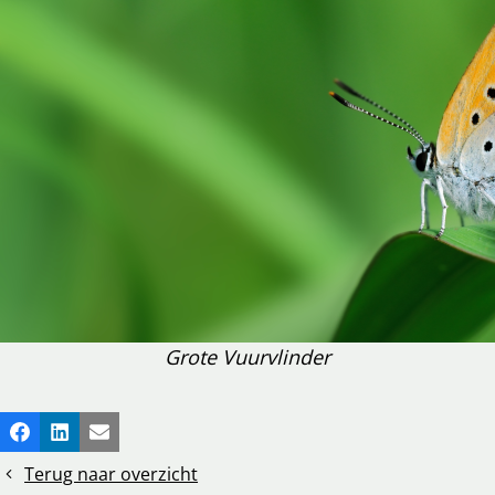
Grote Vuurvlinder
Deel
Facebook
LinkedIn
E-mail
dit
Terug naar overzicht
bericht