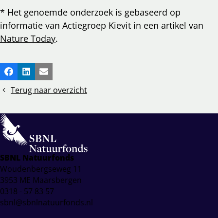
* Het genoemde onderzoek is gebaseerd op
informatie van Actiegroep Kievit in een artikel van
Nature Today
.
Deel
Facebook
LinkedIn
E-mail
dit
Terug naar overzicht
bericht
SBNL Natuurfonds
Woudenbergseweg 11
3953 ME Maarsbergen
0318 - 57 83 57
sbnl@sbnlnatuurfonds.nl