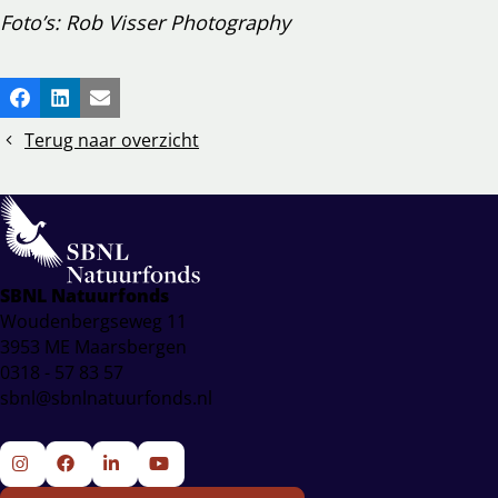
Foto’s: Rob Visser Photography
Deel
Facebook
LinkedIn
E-mail
dit
Terug naar overzicht
bericht
SBNL Natuurfonds
Woudenbergseweg 11
3953 ME Maarsbergen
0318 - 57 83 57
sbnl@sbnlnatuurfonds.nl