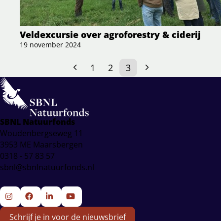
Veldexcursie over agroforestry & ciderij
19 november 2024
1
2
3
SBNL Natuurfonds
Woudenbergseweg 11
3953 ME Maarsbergen
0318 - 57 83 57
sbnl@sbnlnatuurfonds.nl
Ga
Ga
Ga
Ga
Schrijf je in voor de nieuwsbrief