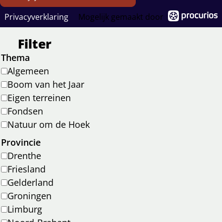
naar
naar
naar
naar
Instagram
Facebook
LinkedIn
YouTube
Privacyverklaring
Mogelijk gemaakt door
Filter
Thema
Algemeen
Boom van het Jaar
Eigen terreinen
Fondsen
Natuur om de Hoek
Provincie
Drenthe
Friesland
Gelderland
Groningen
Limburg